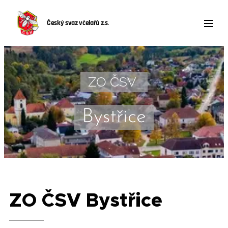
Český svaz včelařů z.s
.
ZO ČSV
Bystřice
ZO ČSV Bystřice