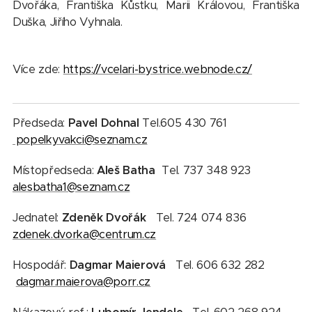
Dvořáka, Františka Kůstku, Marii Královou, Františka
Duška, Jiřího Vyhnala.
Více zde:
https://vcelari-bystrice.webnode.cz/
Předseda:
Pavel Dohnal
Tel.605 430 761
popelkyvakci@seznam.cz
Místopředseda:
Aleš Baťha
Tel. 737 348 923
alesbatha1@seznam.cz
Jednatel:
Zdeněk Dvořák
Tel. 724 074 836
zdenek.dvorka@centrum.cz
Hospodář:
Dagmar Maierová
Tel. 606 632 282
dagmar.maierova@porr.cz