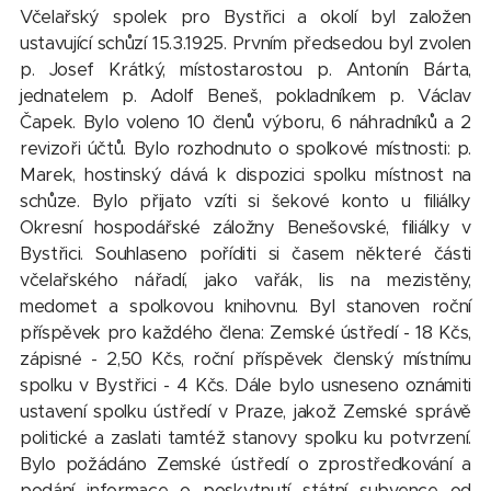
Včelařský spolek pro Bystřici a okolí byl založen
ustavující schůzí 15.3.1925. Prvním předsedou byl zvolen
p. Josef Krátký, místostarostou p. Antonín Bárta,
jednatelem p. Adolf Beneš, pokladníkem p. Václav
Čapek. Bylo voleno 10 členů výboru, 6 náhradníků a 2
revizoři účtů. Bylo rozhodnuto o spolkové místnosti: p.
Marek, hostinský dává k dispozici spolku místnost na
schůze. Bylo přijato vzíti si šekové konto u filiálky
Okresní hospodářské záložny Benešovské, filiálky v
Bystřici. Souhlaseno poříditi si časem některé části
včelařského nářadí, jako vařák, lis na mezistěny,
medomet a spolkovou knihovnu. Byl stanoven roční
příspěvek pro každého člena: Zemské ústředí - 18 Kčs,
zápisné - 2,50 Kčs, roční příspěvek členský místnímu
spolku v Bystřici - 4 Kčs. Dále bylo usneseno oznámiti
ustavení spolku ústředí v Praze, jakož Zemské správě
politické a zaslati tamtéž stanovy spolku ku potvrzení.
Bylo požádáno Zemské ústředí o zprostředkování a
podání informace o poskytnutí státní subvence od