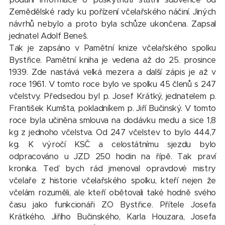
Zemědělské rady ku pořízení včelařského náčiní. Jiných
návrhů nebylo a proto byla schůze ukončena. Zapsal
jednatel Adolf Beneš.
Tak je zapsáno v Pamětní knize včelařského spolku
Bystřice. Pamětní kniha je vedena až do 25. prosince
1939. Zde nastává velká mezera a další zápis je až v
roce 1961. V tomto roce bylo ve spolku 45 členů s 247
včelstvy. Předsedou byl p. Josef Krátký, jednatelem p.
František Kumšta, pokladníkem p. Jiří Bučinský. V tomto
roce byla učiněna smlouva na dodávku medu a sice 1,8
kg z jednoho včelstva. Od 247 včelstev to bylo 444,7
kg. K výročí KSČ a celostátnímu sjezdu bylo
odpracováno u JZD 250 hodin na řípě. Tak praví
kronika. Teď bych rád jmenoval opravdové mistry
včelaře z historie včelařského spolku, kteří nejen že
včelám rozuměli, ale kteří obětovali také hodně svého
času jako funkcionáři ZO Bystřice. Přítele Josefa
Krátkého, Jiřího Bučinského, Karla Houzara, Josefa